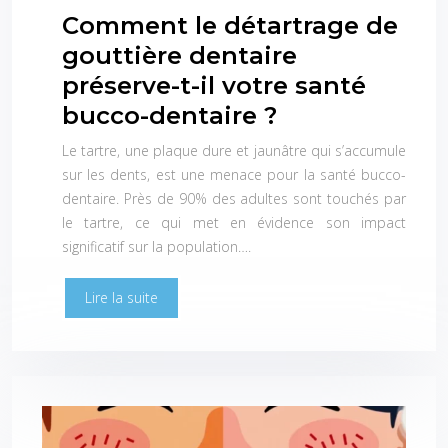
Comment le détartrage de
gouttière dentaire
préserve-t-il votre santé
bucco-dentaire ?
Le tartre, une plaque dure et jaunâtre qui s’accumule
sur les dents, est une menace pour la santé bucco-
dentaire. Près de 90% des adultes sont touchés par
le tartre, ce qui met en évidence son impact
significatif sur la population….
Lire la suite