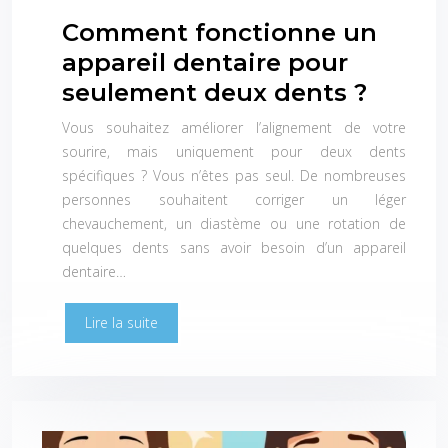
Comment fonctionne un
appareil dentaire pour
seulement deux dents ?
Vous souhaitez améliorer l’alignement de votre
sourire, mais uniquement pour deux dents
spécifiques ? Vous n’êtes pas seul. De nombreuses
personnes souhaitent corriger un léger
chevauchement, un diastème ou une rotation de
quelques dents sans avoir besoin d’un appareil
dentaire…
Lire la suite