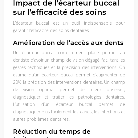
Impact de l’écarteur buccal
sur l’efficacité des soins
L’écarteur buccal est un outil indispensable pour
garantir l’efficacité des soins dentaires.
Amélioration de l’accès aux dents
Un écarteur buccal correctement placé permet au
dentiste d’avoir un champ de vision dégagé, facilitant les
gestes techniques et la précision des interventions. On
estime qu’un écarteur buccal permet d’augmenter de
20% la précision des interventions dentaires. Un champ
de vision optimal permet de mieux observer,
diagnostiquer et traiter les pathologies dentaires.
L’utilisation d’un écarteur buccal permet de
diagnostiquer plus facilement les caries, les infections et
autres problèmes dentaires.
Réduction du temps de