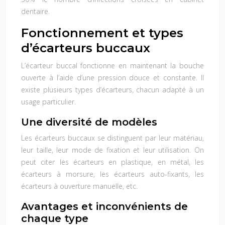
dentaire.
Fonctionnement et types
d’écarteurs buccaux
L’écarteur buccal fonctionne en maintenant la bouche
ouverte à l’aide d’une pression douce et constante. Il
existe plusieurs types d’écarteurs, chacun adapté à un
usage particulier.
Une diversité de modèles
Les écarteurs buccaux se distinguent par leur matériau,
leur taille, leur mode de fixation et leur utilisation. On
peut citer les écarteurs en plastique, en métal, les
écarteurs à morsure, les écarteurs auto-fixants, les
écarteurs à ouverture manuelle, etc.
Avantages et inconvénients de
chaque type