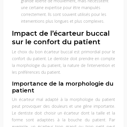
grande liberté de mouvement, mais nécessitent
une certaine expertise pour être manipulés
correctement. Ils sont souvent utilisés pour les
interventions plus longues et plus complexes.
Impact de l’écarteur buccal
sur le confort du patient
Le choix du bon écarteur buccal est primordial pour le
confort du patient. Le dentiste doit prendre en compte
la morphologie du patient, la nature de l’intervention et
les préférences du patient.
Importance de la morphologie du
patient
Un écarteur mal adapté à la morphologie du patient
peut provoquer des douleurs et une gêne importante.
Le dentiste doit choisir un écarteur dont la taille et la
forme sont adaptées à la bouche du patient. Par
exemple, un écarteur trop grand ou trop petit peut