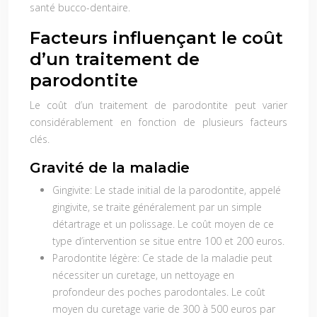
santé bucco-dentaire.
Facteurs influençant le coût
d’un traitement de
parodontite
Le coût d’un traitement de parodontite peut varier
considérablement en fonction de plusieurs facteurs
clés.
Gravité de la maladie
Gingivite:
Le stade initial de la parodontite, appelé
gingivite, se traite généralement par un simple
détartrage et un polissage. Le coût moyen de ce
type d’intervention se situe entre 100 et 200 euros.
Parodontite légère:
Ce stade de la maladie peut
nécessiter un curetage, un nettoyage en
profondeur des poches parodontales. Le coût
moyen du curetage varie de 300 à 500 euros par