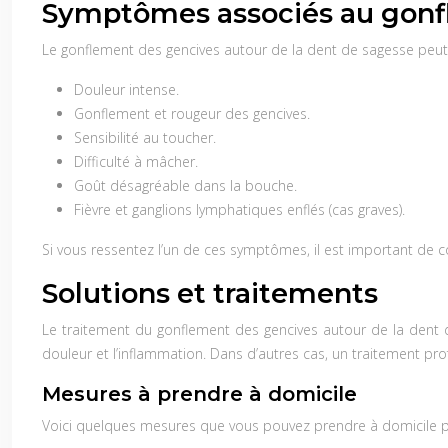
Symptômes associés au gon
Le gonflement des gencives autour de la dent de sagesse peu
Douleur intense.
Gonflement et rougeur des gencives.
Sensibilité au toucher.
Difficulté à mâcher.
Goût désagréable dans la bouche.
Fièvre et ganglions lymphatiques enflés (cas graves).
Si vous ressentez l’un de ces symptômes, il est important de 
Solutions et traitements
Le traitement du gonflement des gencives autour de la dent 
douleur et l’inflammation. Dans d’autres cas, un traitement pro
Mesures à prendre à domicile
Voici quelques mesures que vous pouvez prendre à domicile p