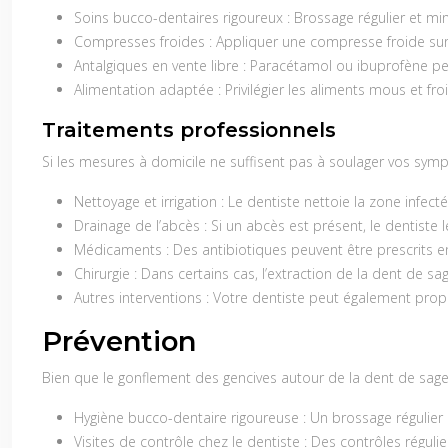
Soins bucco-dentaires rigoureux
: Brossage régulier et mi
Compresses froides
: Appliquer une compresse froide sur 
Antalgiques en vente libre
: Paracétamol ou ibuprofène peu
Alimentation adaptée
: Privilégier les aliments mous et fr
Traitements professionnels
Si les mesures à domicile ne suffisent pas à soulager vos sym
Nettoyage et irrigation
: Le dentiste nettoie la zone infect
Drainage de l’abcès
: Si un abcès est présent, le dentiste l
Médicaments
: Des antibiotiques peuvent être prescrits e
Chirurgie
: Dans certains cas, l’extraction de la dent de s
Autres interventions
: Votre dentiste peut également propos
Prévention
Bien que le gonflement des gencives autour de la dent de sage
Hygiène bucco-dentaire rigoureuse
: Un brossage régulier
Visites de contrôle chez le dentiste
: Des contrôles régul