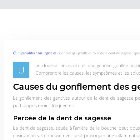
/
Spécialités Chirurgicales
/ Gencive qui gonfle autour de la dent de sagesse : que 
ne douleur lancinante et une gencive gonflée auto
U
Comprendre les causes, les symptômes et les solut
Causes du gonflement des g
Le gonflement des gencives autour de la dent de sagesse peu
pathologies moins fréquentes.
Percée de la dent de sagesse
La dent de sagesse, située à l’arrière de la bouche, peut pou
environnants. Ce mouvement peut provoquer une inflammation,