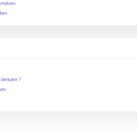
rnatives
dien
 dentaire ?
ves