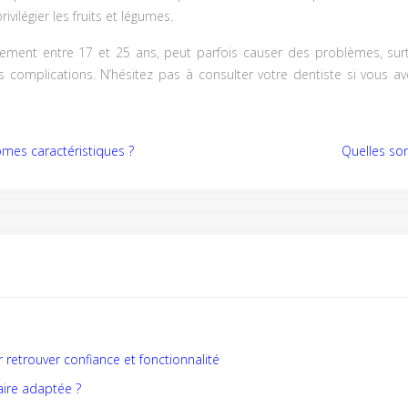
rivilégier les fruits et légumes.
ement entre 17 et 25 ans, peut parfois causer des problèmes, surto
s complications. N’hésitez pas à consulter votre dentiste si vous 
mes caractéristiques ?
Quelles son
retrouver confiance et fonctionnalité
aire adaptée ?