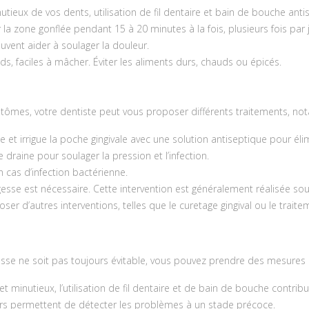
nutieux de vos dents, utilisation de fil dentaire et bain de bouche anti
la zone gonflée pendant 15 à 20 minutes à la fois, plusieurs fois par 
vent aider à soulager la douleur.
oids, faciles à mâcher. Éviter les aliments durs, chauds ou épicés.
ptômes, votre dentiste peut vous proposer différents traitements, n
ée et irrigue la poche gingivale avec une solution antiseptique pour éli
e draine pour soulager la pression et l’infection.
n cas d’infection bactérienne.
agesse est nécessaire. Cette intervention est généralement réalisée sou
er d’autres interventions, telles que le curetage gingival ou le traitem
sse ne soit pas toujours évitable, vous pouvez prendre des mesures p
 et minutieux, l’utilisation de fil dentaire et de bain de bouche contr
iers permettent de détecter les problèmes à un stade précoce.