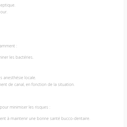
septique.
jour.
otamment :
miner les bactéries.
s anesthésie locale.
ent de canal, en fonction de la situation.
our minimiser les risques :
ibuent à maintenir une bonne santé bucco-dentaire.