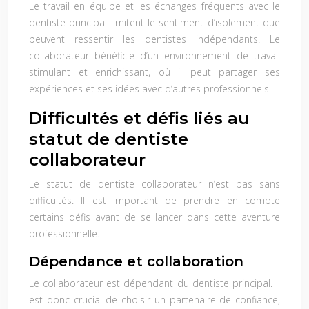
Le travail en équipe et les échanges fréquents avec le
dentiste principal limitent le sentiment d’isolement que
peuvent ressentir les dentistes indépendants. Le
collaborateur bénéficie d’un environnement de travail
stimulant et enrichissant, où il peut partager ses
expériences et ses idées avec d’autres professionnels.
Difficultés et défis liés au
statut de dentiste
collaborateur
Le statut de dentiste collaborateur n’est pas sans
difficultés. Il est important de prendre en compte
certains défis avant de se lancer dans cette aventure
professionnelle.
Dépendance et collaboration
Le collaborateur est dépendant du dentiste principal. Il
est donc crucial de choisir un partenaire de confiance,