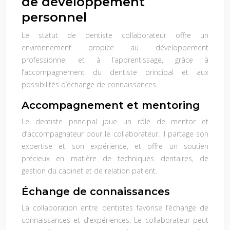
de développement
personnel
Le statut de dentiste collaborateur offre un
environnement propice au développement
professionnel et à l’apprentissage, grâce à
l’accompagnement du dentiste principal et aux
possibilités d’échange de connaissances.
Accompagnement et mentoring
Le dentiste principal joue un rôle de mentor et
d’accompagnateur pour le collaborateur. Il partage son
expertise et son expérience, et offre un soutien
précieux en matière de techniques dentaires, de
gestion du cabinet et de relation patient.
Échange de connaissances
La collaboration entre dentistes favorise l’échange de
connaissances et d’expériences. Le collaborateur peut