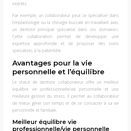
intérêts.
Par exemple, un collaborateur peut se spécialiser dans
l’implantologie ou la chirurgie buccale en travaillant avec
un dentiste principal spécialisé dans ces domaines.
Cette collaboration permet de développer une
expertise approfondie et de proposer des soins
spécialisés à la patientèle.
Avantages pour la vie
personnelle et l’équilibre
Le statut de dentiste collaborateur offre un meilleur
équilibre vie professionnelle/vie personnelle et une
meilleure gestion du stress. Il permet au collaborateur
de mieux gérer son temps et de se consacrer à sa vie
personnelle et familiale.
Meilleur équilibre vie
professionnelle/vie personnelle