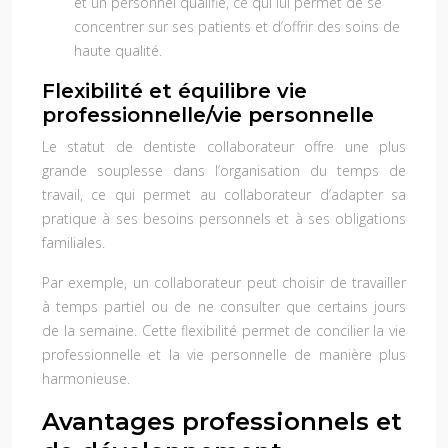
et un personnel qualifié, ce qui lui permet de se
concentrer sur ses patients et d’offrir des soins de
haute qualité.
Flexibilité et équilibre vie
professionnelle/vie personnelle
Le statut de dentiste collaborateur offre une plus
grande souplesse dans l’organisation du temps de
travail, ce qui permet au collaborateur d’adapter sa
pratique à ses besoins personnels et à ses obligations
familiales.
Par exemple, un collaborateur peut choisir de travailler
à temps partiel ou de ne consulter que certains jours
de la semaine. Cette flexibilité permet de concilier la vie
professionnelle et la vie personnelle de manière plus
harmonieuse.
Avantages professionnels et